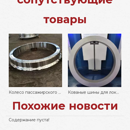
товары
 вагонов на продажу
Колесо пассажирского вагона
Кованые шины для локомотивов и вагонов
Похожие новости
Содержание пуста!