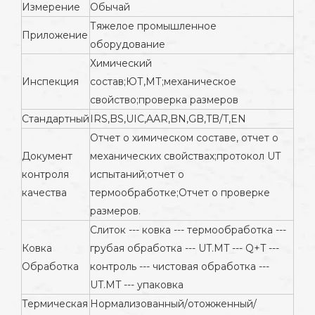
Измерение
Обычай
Тяжелое промышленное
Приложение
оборудование
Химический
Инспекция
состав;ЮТ,МТ;механическое
свойство;проверка размеров
Стандартный
IRS,BS,UIC,AAR,BN,GB,TB/T,EN
Отчет о химическом составе, отчет о
Документ
механических свойствах;протокол UT
контроля
испытаний;отчет о
качества
термообработке;Отчет о проверке
размеров.
Слиток --- ковка --- термообработка ---
Ковка
грубая обработка --- UT.MT --- Q+T ---
Обработка
контроль --- чистовая обработка ---
UT.MT --- упаковка
Термическая
Нормализованный/отожженный/